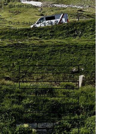
Handwerks
mit den technischen Innovationen von
heute.
Durch die hohe Leidenschaft am Beruf
sind unsere Mitarbeiter sowohl bei der
Produktion, als auch bei der Montage
der Garant
für höchste Qualität unserer Arbeit.
MEHR ERFAHREN:
Team
Geschäftsführung
Planung
Fertigung
Firmenchronik