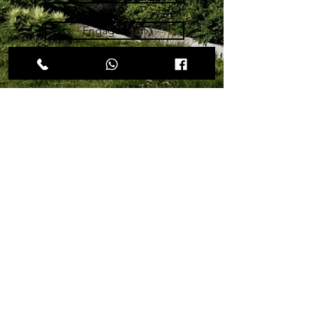
Engagement
WETZL GmbH & Co. KG
Schreinerei - Holztechnik
Mühldorfer Str. 70
D-84419 Schwindegg
FON
+49 (0) 8082 392
MAIL