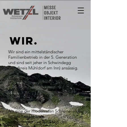
WIR.
Wir sind ein mittelständischer
Familienbetrieb in der 5. Generation
und sind seit jeher in Schwindegg
(Landkreis Mühldorf am Inn) ansässig.
Unser Kundenstamm schätzt die
Erfahrung, Qualität und die
Zuverlässigkeit
unseres Unternehmens seit über 130
Jahren.
Als eine der modernsten Schreinereien
im großen Umkreis
verbinden wir die Tradition des