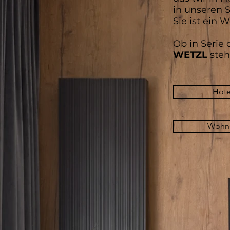
in unseren 
Sie ist ein 
Ob in Serie o
WETZL
steh
Hote
Wohn