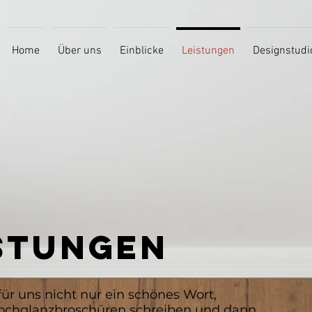
Home
Über uns
Einblicke
Leistungen
Designstudi
STUNGEN
t für uns nicht nur ein schönes Wort,
Hochglanzbroschüren schreiben und dann