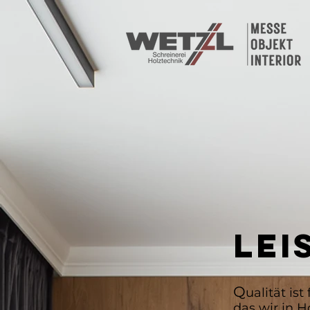
LEI
Q
ualität is
das wir in 