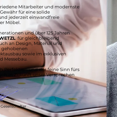
ufriedene Mitarbeiter und modernste
Gewähr für eine solide
nd jederzeit einwandfreie
rer Möbel.
enerationen und über 125 Jahren
WETZL
für gleichbleibend
ch an Design, Material und
m gehobenen
ktausbau sowie im exklusiven
nd Messebau.
 Perfektion und der feine Sinn fürs
auch in Zukunft unser Versprechen
Gesellschafter