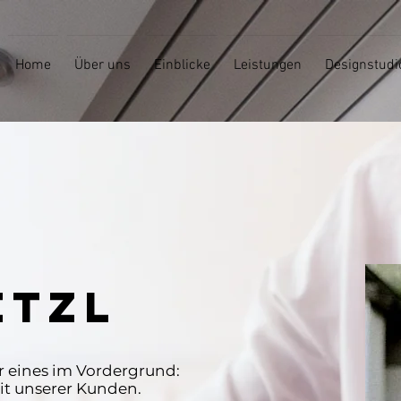
Home
Über uns
Einblicke
Leistungen
Designstudi
ETZL
r eines im Vordergrund:
it unserer Kunden.