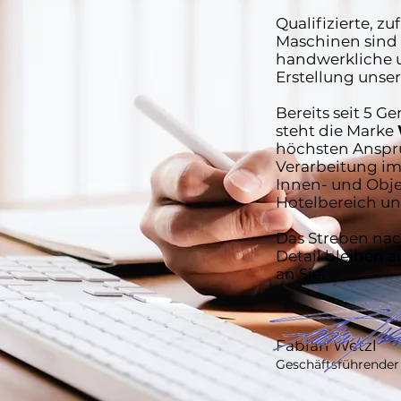
Qualifizierte, z
Maschinen sind 
handwerkliche u
Erstellung unse
Bereits seit 5 G
steht die Marke
höchsten Anspru
Verarbeitung i
Innen- und Obje
Hotelbereich u
Das Streben nach
Detail bleiben 
an Sie.
Fabian Wetzl
Geschäftsführender 